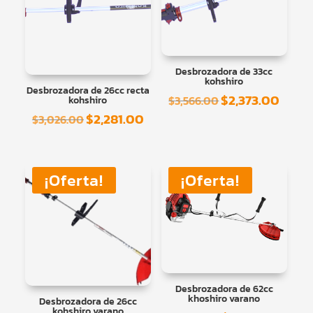
Desbrozadora de 33cc
kohshiro
Desbrozadora de 26cc recta
$
2,373.00
El
El
$
3,566.00
kohshiro
$
2,281.00
precio
precio
El
El
$
3,026.00
original
actual
precio
precio
era:
es:
original
actual
$3,566.00.
$2,373
era:
es:
¡Oferta!
¡Oferta!
$3,026.00.
$2,281.00.
Desbrozadora de 62cc
khoshiro varano
Desbrozadora de 26cc
kohshiro varano