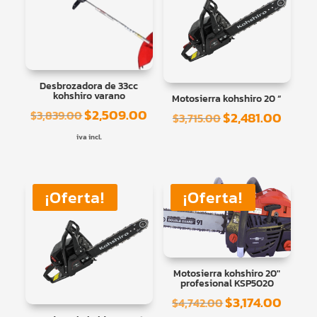
Desbrozadora de 33cc
kohshiro varano
Motosierra kohshiro 20 “
$
2,509.00
El
El
$
3,839.00
$
2,481.00
El
El
$
3,715.00
precio
precio
precio
precio
iva incl.
original
actual
original
actual
era:
es:
era:
es:
$3,839.00.
$2,509.00.
$3,715.00.
$2,481
¡Oferta!
¡Oferta!
Motosierra kohshiro 20″
profesional KSP5020
$
3,174.00
El
El
$
4,742.00