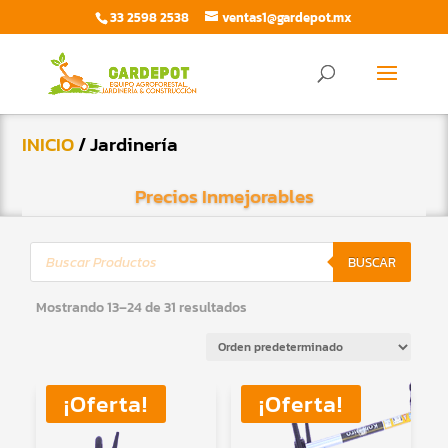
33 2598 2538
ventas1@gardepot.mx
Búsqueda
de
BUSCAR
productos
INICIO
/ Jardinería
Precios Inmejorables
Búsqueda
de
BUSCAR
productos
Mostrando 13–24 de 31 resultados
¡Oferta!
¡Oferta!