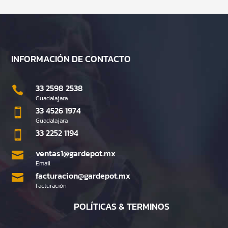
INFORMACIÓN DE CONTACTO
33 2598 2538

Guadalajara
33 4526 1974

Guadalajara
33 2252 1194

ventas1@gardepot.mx

Email
facturacion@gardepot.mx

Facturación
POLÍTICAS & TERMINOS