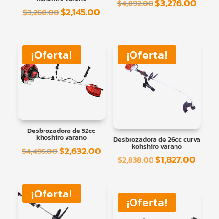
$
3,276.00
El
El
$
4,892.00
$
2,145.00
El
El
$
3,260.00
precio
preci
precio
precio
original
actual
original
actual
era:
es:
era:
es:
¡Oferta!
¡Oferta!
$4,892.00.
$3,276
$3,260.00.
$2,145.00.
Desbrozadora de 52cc
khoshiro varano
Desbrozadora de 26cc curva
kohshiro varano
$
2,632.00
El
El
$
4,495.00
$
1,827.00
El
El
$
2,838.00
precio
precio
precio
precio
original
actual
original
actual
era:
es:
¡Oferta!
era:
es:
¡Oferta!
$4,495.00.
$2,632.00.
$2,838.00.
$1,827