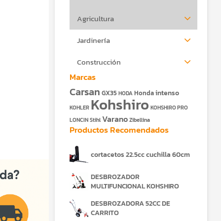
Agricultura
Jardinería
Construcción
Marcas
Carsan
intenso
GX35
Honda
HODA
Kohshiro
KOHLER
KOHSHIRO PRO
Varano
LONCIN
Stihl
Zibellina
Productos Recomendados
cortacetos 22.5cc cuchilla 60cm
DESBROZADOR
00.
MULTIFUNCIONAL KOHSHIRO
DESBROZADORA 52CC DE
CARRITO