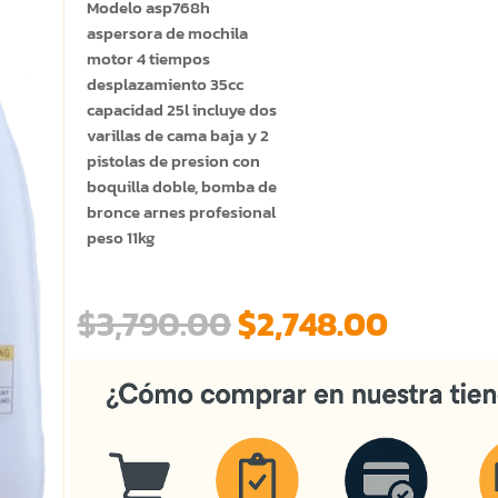
Modelo asp768h
aspersora de mochila
motor 4 tiempos
desplazamiento 35cc
capacidad 25l incluye dos
varillas de cama baja y 2
pistolas de presion con
boquilla doble, bomba de
bronce arnes profesional
peso 11kg
El
El
$
3,790.00
$
2,748.00
precio
precio
original
actual
era:
es:
$3,790.00.
$2,748.