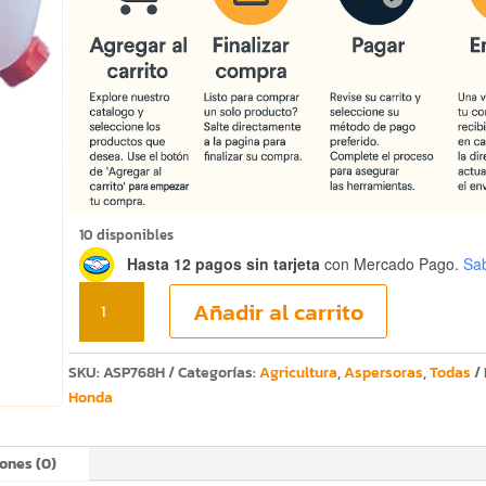
10 disponibles
Hasta 12 pagos sin tarjeta
con Mercado Pago.
Sa
Aspersora
Añadir al carrito
de
mochila
motor
SKU:
ASP768H
Categorías:
Agricultura
,
Aspersoras
,
Todas
4
Honda
tiempos
cantidad
ones (0)