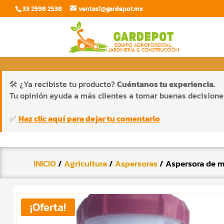
33 2598 2538
ventas1@gardepot.mx
🛠️ ¿Ya recibiste tu producto?
Cuéntanos tu experiencia.
Tu opinión ayuda a más clientes a tomar buenas decisione
✅
Haz clic aquí para dejar tu comentario
INICIO
/
Agricultura
/
Aspersoras
/ Aspersora de m
¡Oferta!