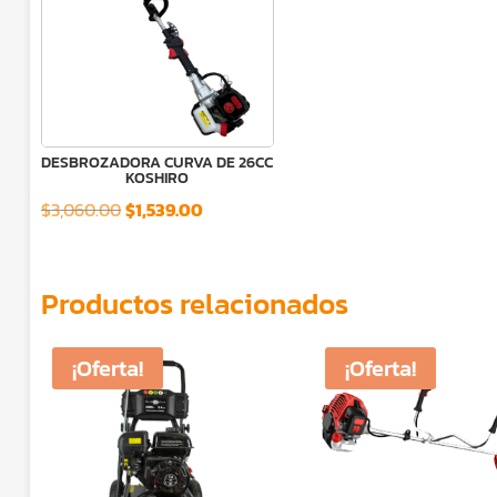
DESBROZADORA CURVA DE 26CC
KOSHIRO
El
El
$
3,060.00
$
1,539.00
precio
precio
original
actual
Productos relacionados
era:
es:
$3,060.00.
$1,539.00.
¡Oferta!
¡Oferta!