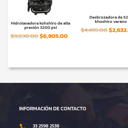
Desbrozadora de 52
khoshiro varano
Hidrolavadora kohshiro de alta
presión 3200 psi
El
$
4,495.00
$
2,632
El
El
$
9,630.00
$
6,905.00
precio
precio
precio
origina
original
actual
era:
era:
es:
$4,495.
$9,630.00.
$6,905.00.
INFORMACIÓN DE CONTACTO
33 2598 2538
