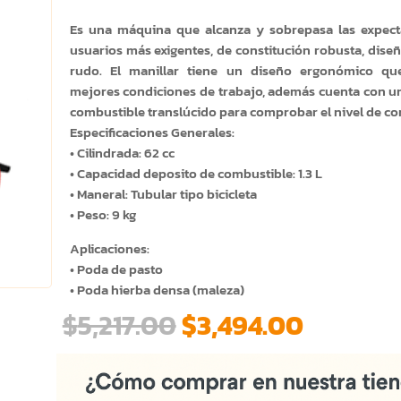
Es una máquina que alcanza y sobrepasa las expecta
usuarios más exigentes, de constitución robusta, dise
rudo. El manillar tiene un diseño ergonómico q
mejores condiciones de trabajo, además cuenta con u
combustible translúcido para comprobar el nivel de 
Especificaciones Generales:
• Cilindrada: 62 cc
• Capacidad deposito de combustible: 1.3 L
• Maneral: Tubular tipo bicicleta
• Peso: 9 kg
Aplicaciones:
• Poda de pasto
• Poda hierba densa (maleza)
El
El
$
5,217.00
$
3,494.00
precio
precio
original
actual
era:
es: