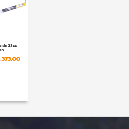
 de 33cc
ro
El
,373.00
ecio
precio
iginal
actual
a:
es:
,566.00.
$2,373.00.