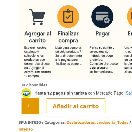
$5,217.00.
$3,494.
10 disponibles
Hasta 12 pagos sin tarjeta
con Mercado Pago.
Sa
DESBROZADORA
Añadir al carrito
DE
62CC
KHOSHIRO
SKU:
INT620
Categorías:
Desbrozadoras
,
Jardinería
,
Todas
INTENSO
intenso