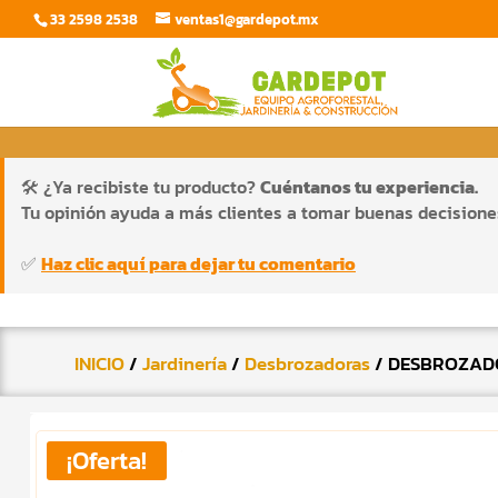
33 2598 2538
ventas1@gardepot.mx
🛠️ ¿Ya recibiste tu producto?
Cuéntanos tu experiencia.
Tu opinión ayuda a más clientes a tomar buenas decisione
✅
Haz clic aquí para dejar tu comentario
INICIO
/
Jardinería
/
Desbrozadoras
/ DESBROZADO
¡Oferta!