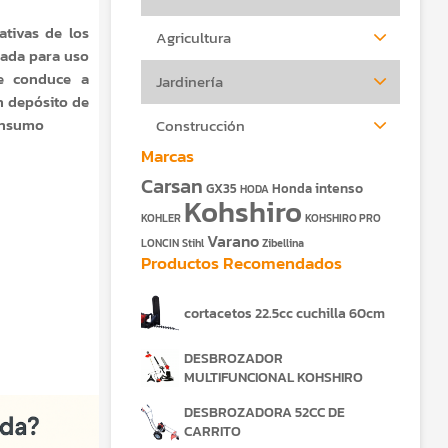
tivas de los
Agricultura
ñada para uso
ue conduce a
Jardinería
n depósito de
consumo
Construcción
Marcas
Carsan
intenso
GX35
Honda
HODA
Kohshiro
KOHLER
KOHSHIRO PRO
Varano
LONCIN
Stihl
Zibellina
Productos Recomendados
cortacetos 22.5cc cuchilla 60cm
DESBROZADOR
MULTIFUNCIONAL KOHSHIRO
DESBROZADORA 52CC DE
CARRITO