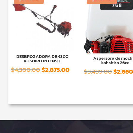
DESBROZADORA DE 43CC
Aspersora de mochi
KOSHIRO INTENSO
kohshiro 26cc
El
El
$
4,300.00
$
2,875.00
El
$
3,499.00
$
2,660
precio
precio
precio
original
actual
origina
era:
es:
era:
$4,300.00.
$2,875.00.
$3,499