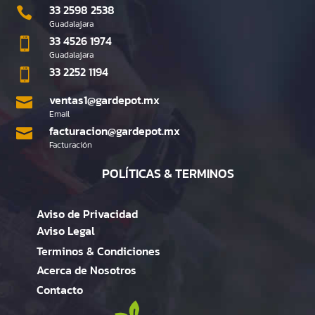
33 2598 2538

Guadalajara
33 4526 1974

Guadalajara
33 2252 1194

ventas1@gardepot.mx

Email
facturacion@gardepot.mx

Facturación
POLÍTICAS & TERMINOS
Aviso de Privacidad
Aviso Legal
Terminos & Condiciones
Acerca de Nosotros
Contacto