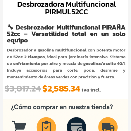
Desbrozadora Multifuncional
PIRMUL52CC
🔧
Desbrozador Multifuncional PIRAÑA
52cc – Versatilidad total en un solo
equipo
Desbrozador a gasolina
multifuncional
con potente motor
de
52cc 2 tiempos
, ideal para jardinería intensiva. Sistema
de
enfriamiento por aire
y mezcla de
gasolina/aceite 40:1
.
Incluye accesorios para corte, poda, desrame y
mantenimiento de áreas verdes con precisión y fuerza.
El
El
$
3,017.24
$
2,585.34
iva incl.
precio
precio
original
actual
era:
es:
$3,017.24.
$2,585.34.