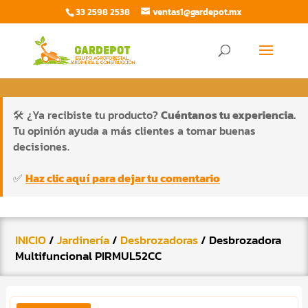
33 2598 2538
ventas1@gardepot.mx
Búsqueda
de
BUSCAR
productos
🛠️ ¿Ya recibiste tu producto?
Cuéntanos tu experiencia.
Tu opinión ayuda a más clientes a tomar buenas
decisiones.
✅
Haz clic aquí para dejar tu comentario
INICIO
/
Jardinería
/
Desbrozadoras
/ Desbrozadora
Multifuncional PIRMUL52CC