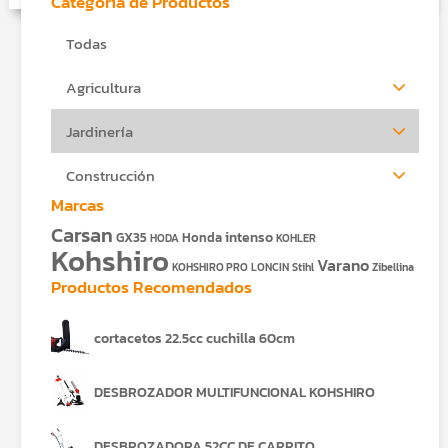
Categoría de Productos
$5,353.00.
$3
Todas
Agricultura
Jardinería
Construcción
Marcas
Carsan
intenso
GX35
Honda
HODA
KOHLER
Kohshiro
Varano
KOHSHIRO PRO
LONCIN
Stihl
Zibellina
Productos Recomendados
cortacetos 22.5cc cuchilla 60cm
DESBROZADOR MULTIFUNCIONAL KOHSHIRO
DESBROZADORA 52CC DE CARRITO