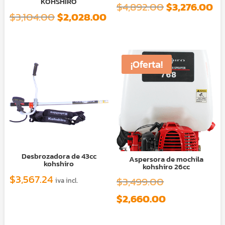
KOHSHIRO
El
El
$
4,892.00
$
3,276.00
El
El
$
3,104.00
$
2,028.00
precio
pr
precio
precio
original
ac
original
actual
era:
es
era:
es:
¡Oferta!
$4,892.00.
$3
$3,104.00.
$2,028.00.
Desbrozadora de 43cc
Aspersora de mochila
kohshiro
kohshiro 26cc
$
3,567.24
El
$
3,499.00
iva incl.
precio
El
$
2,660.00
original
precio