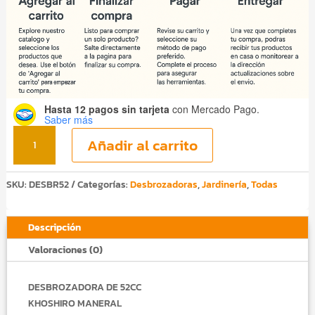
Hasta 12 pagos sin tarjeta
con Mercado Pago.
Saber más
Desbrozadora
Añadir al carrito
Profesional
52CC
Khoshiro
SKU:
DESBR52
Categorías:
Desbrozadoras
,
Jardinería
,
Todas
Maneral
Abierto
Descripción
cantidad
Valoraciones (0)
DESBROZADORA DE 52CC
KHOSHIRO MANERAL