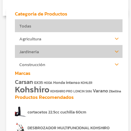
era:
actual
$3,499.00.
es:
Categoría de Productos
$2,660.00.
Todas
Agricultura
Jardinería
Construcción
Marcas
Carsan
intenso
GX35
Honda
HODA
KOHLER
Kohshiro
Varano
KOHSHIRO PRO
LONCIN
Stihl
Zibellina
Productos Recomendados
cortacetos 22.5cc cuchilla 60cm
DESBROZADOR MULTIFUNCIONAL KOHSHIRO