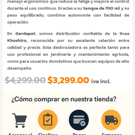
manejo ergonómico que reduce la fatiga y mejora el control
durante el uso continuo. Gracias a su
tanque de 700 ml
y su
peso equilibrado, combina autonomía con facilidad de
operación.
En
Gardepot
, somos distribuidor confiable de la línea
Khoshiro
, reconocida por su excelente relación entre
calidad y precio. Esta desbrozadora es perfecta tanto para
uso profesional en jardinería y mantenimiento agrícola,
como para usuarios domésticos que buscan equipos de alto
desempeño.
El
El
$
4,299.00
$
3,299.00
iva incl.
precio
precio
original
actual
era:
es:
$4,299.00.
$3,299.00.