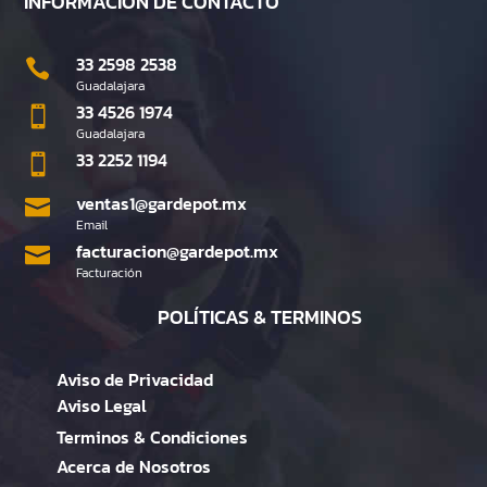
INFORMACIÓN DE CONTACTO
33 2598 2538

Guadalajara
33 4526 1974

Guadalajara
33 2252 1194

ventas1@gardepot.mx

Email
facturacion@gardepot.mx

Facturación
POLÍTICAS & TERMINOS
Aviso de Privacidad
Aviso Legal
Terminos & Condiciones
Acerca de Nosotros