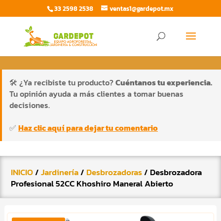
33 2598 2538
ventas1@gardepot.mx
Búsqueda
de
BUSCAR
productos
🛠️ ¿Ya recibiste tu producto?
Cuéntanos tu experiencia.
Tu opinión ayuda a más clientes a tomar buenas
decisiones.
✅
Haz clic aquí para dejar tu comentario
INICIO
/
Jardinería
/
Desbrozadoras
/ Desbrozadora
Profesional 52CC Khoshiro Maneral Abierto