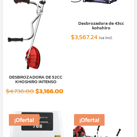
Desbrozadora de 43cc
kohshiro
$
3,567.24
iva incl.
DESBROZADORA DE 52CC
KHOSHIRO INTENSO
El
El
$
4,736.00
$
3,166.00
precio
precio
original
actual
era:
es:
¡Oferta!
¡Oferta!
$4,736.00.
$3,166.00.