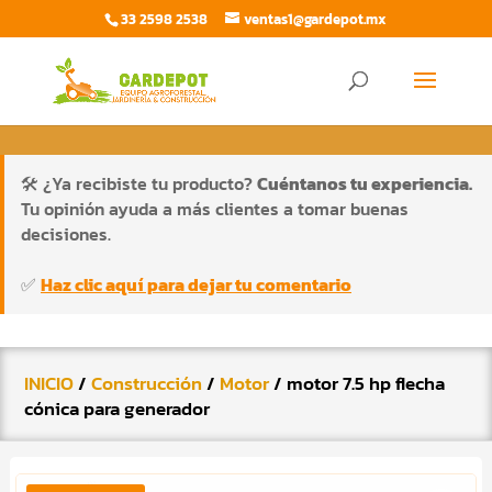
33 2598 2538
ventas1@gardepot.mx
Búsqueda
de
BUSCAR
productos
🛠️ ¿Ya recibiste tu producto?
Cuéntanos tu experiencia.
Tu opinión ayuda a más clientes a tomar buenas
decisiones.
✅
Haz clic aquí para dejar tu comentario
INICIO
/
Construcción
/
Motor
/ motor 7.5 hp flecha
cónica para generador