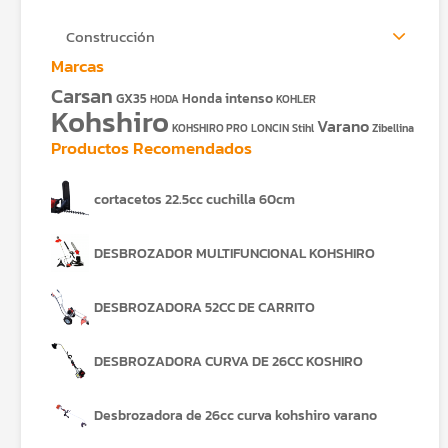
Construcción
Marcas
Carsan
intenso
GX35
Honda
HODA
KOHLER
Kohshiro
Varano
KOHSHIRO PRO
LONCIN
Stihl
Zibellina
Productos Recomendados
cortacetos 22.5cc cuchilla 60cm
DESBROZADOR MULTIFUNCIONAL KOHSHIRO
DESBROZADORA 52CC DE CARRITO
DESBROZADORA CURVA DE 26CC KOSHIRO
Desbrozadora de 26cc curva kohshiro varano