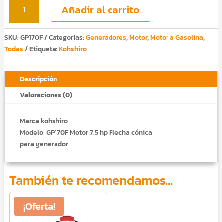
motor
Añadir al carrito
7.5
hp
flecha
SKU:
GP170F
Categorías:
Generadores
,
Motor
,
Motor a Gasolina
,
cónica
Todas
Etiqueta:
Kohshiro
para
generador
Descripción
cantidad
Valoraciones (0)
Marca kohshiro
Modelo GP170F Motor 7.5 hp Flecha cónica
para generador
También te recomendamos…
¡Oferta!