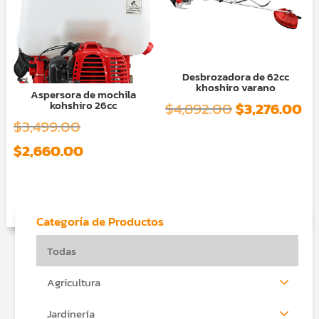
Desbrozadora de 62cc
khoshiro varano
Aspersora de mochila
kohshiro 26cc
El
El
$
4,892.00
$
3,276.00
El
$
3,499.00
precio
pr
precio
El
$
2,660.00
original
ac
original
precio
era:
es
era:
actual
$4,892.00.
$3
$3,499.00.
es:
Categoría de Productos
$2,660.00.
Todas
Agricultura
Jardinería