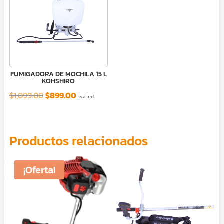
FUMIGADORA DE MOCHILA 15 L
KOHSHIRO
El
El
$
1,099.00
$
899.00
iva incl.
precio
precio
original
actual
era:
es:
Productos relacionados
$1,099.00.
$899.00.
¡Oferta!