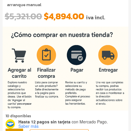
arranque manual
El
El
$
5,321.00
$
4,894.00
iva incl.
precio
precio
original
actual
era:
es:
$5,321.00.
$4,894.00.
10 disponibles
Hasta 12 pagos sin tarjeta
con Mercado Pago.
Saber más